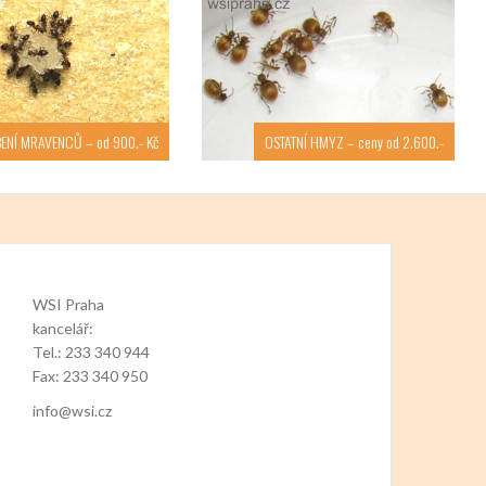
ENÍ MRAVENCŮ – od 900.- Kč
OSTATNÍ HMYZ – ceny od 2.600.-
WSI Praha
kancelář:
Tel.: 233 340 944
Fax: 233 340 950
info@wsi.cz