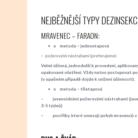
NEJBĚŽNĚJŠÍ TYPY DEZINSEKCÍ
MRAVENEC – FARAON:
o
metoda – jednoetapová
–
požerovými nástrahami (preferujeme)
Velmi účinná, jednodušší k provedení, aplikovan
opakované ošetření. Vždy nutno postupovat p
(v opačném případě dojde k snížení účinnosti).
o
metoda – tříetapová
–
juvenoidními požerovými nástrahami (juve
3-5 týdnů)
–
postřiky, které omezují pohyb mravenců v