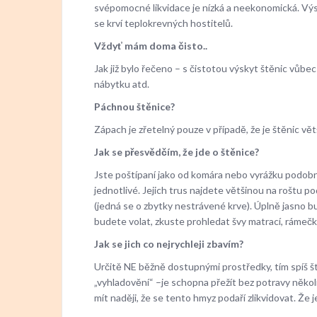
svépomocné likvidace je nízká a neekonomická. Výs
se krví teplokrevných hostitelů.
Vždyť mám doma čisto..
Jak již bylo řečeno – s čistotou výskyt štěnic vůbe
nábytku atd.
Páchnou štěnice?
Zápach je zřetelný pouze v případě, že je štěnic vět
Jak se přesvědčím, že jde o štěnice?
Jste poštípaní jako od komára nebo vyrážku podob
jednotlivé. Jejich trus najdete většinou na rošt
(jedná se o zbytky nestrávené krve). Úplně jasno bu
budete volat, zkuste prohledat švy matrací, rámečk
Jak se jich co nejrychleji zbavím?
Určitě NE běžně dostupnými prostředky, tím spíš št
„vyhladovění“ –je schopna přežít bez potravy někol
mít naději, že se tento hmyz podaří zlikvidovat. Že