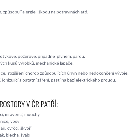
způsobují alergie, škodu na potravinách atd.
 dotykově, požerově, případně plynem, párou.
ivých kusů výrobků, mechanické lapače.
ůdce, rozšíření chorob způsobujících úhyn nebo nedokončení vývoje.
, ionizující a ostatní záření, pasti na bázi elektrického proudu.
ROSTORY V ČR PATŘÍ:
rčci, mravenci, mouchy
nice, vosy
ři, cvrčci, škvoři
k, blecha, švábi