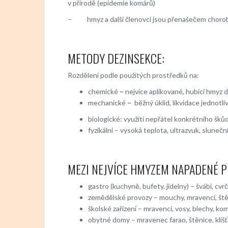
v přírodě (epidemie komárů)
– hmyz a další členovci jsou přenašečem chorob, 
METODY DEZINSEKCE:
Rozdělení podle použitých prostředků na:
chemické
–
nejvíce aplikované, hubící hmyz
mechanické
–
běžný úklid, likvidace jednotl
biologické: využití nepřátel konkrétního šk
fyzikální – vysoká teplota, ultrazvuk, sluneční
MEZI NEJVÍCE HMYZEM NAPADENÉ P
gastro (kuchyně, bufety, jídelny) – švábi, cv
zemědělské provozy – mouchy, mravenci, ště
školské zařízení – mravenci, vosy, blechy, komá
obytné domy – mravenec farao, štěnice, klíšťá