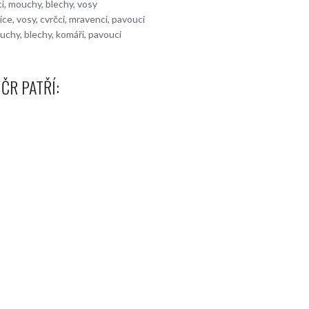
ci, mouchy, blechy, vosy
ice, vosy, cvrčci, mravenci, pavouci
chy, blechy, komáři, pavouci
ČR PATŘÍ: