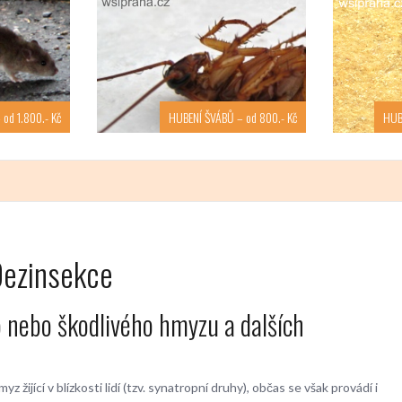
od 1.800.- Kč
HUBENÍ ŠVÁBŮ – od 800.- Kč
HUB
ezinsekce
 nebo škodlivého hmyzu a dalších
jící v blízkosti lidí (tzv. synatropní druhy), občas se však provádí i