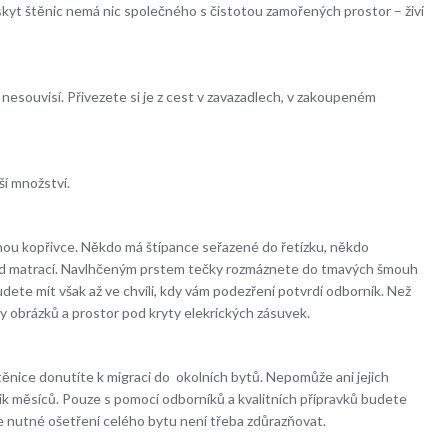
kyt štěnic nemá nic společného s čistotou zamořených prostor – živí
c nesouvisí. Přivezete si je z cest v zavazadlech, v zakoupeném
ší množství.
nou kopřivce. Někdo má štípance seřazené do řetízku, někdo
u pod matrací. Navlhčeným prstem tečky rozmáznete do tmavých šmouh
dete mít však až ve chvíli, kdy vám podezření potvrdí odborník. Než
y obrázků a prostor pod kryty elekrických zásuvek.
ěnice donutíte k migraci do okolních bytů. Nepomůže ani jejich
ik měsíců. Pouze s pomocí odborníků a kvalitních přípravků budete
 je nutné ošetření celého bytu není třeba zdůrazňovat.