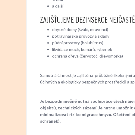
a další
ZAJIŠŤUJEME DEZINSEKCE NEJČASTĚ
obytné domy (švábi, mravenci)
potravinářské provozy a sklady
půdní prostory (holubí trus)
likvidace much, komárů, rybenek
ochrana dřeva (červotoč, dřevomorka)
Samotná činnost je zajištěna průběžně školenými a
účinných a ekologicky bezpečných prostředků a spo
Je bezpodmínečně nutná spolupráce všech nájem
objektů, technických zázemí. Je nutno umožnit o
minimalizovat riziko migrace hmyzu. Ošetření př
schránek).