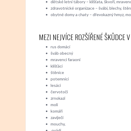
dětské letní tábory – klíšťata, škvoři, mraven
zdravotnické organizace – švábi, blechy, štěn
obytné domy a chaty – dřevokazný hmyz, mou
MEZI NEJVÍCE ROZŠÍŘENÉ ŠKŮDCE V 
rus domácí
šváb obecný
mravenci faraoni
klíšťáci
štěnice
potemníci
lesáci
červotoči
zrnokazi
moli
komáři
zavíječi
mouchy,
ovádi