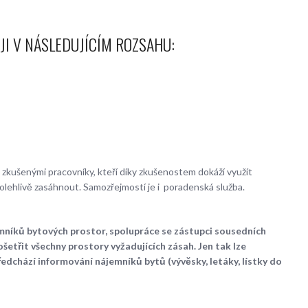
JI V NÁSLEDUJÍCÍM ROZSAHU:
 zkušenými pracovníky, kteří díky zkušenostem dokáží využít
lehlivě zasáhnout. Samozřejmostí je i poradenská služba.
níků bytových prostor, spolupráce se zástupci sousedních
šetřit všechny prostory vyžadujících zásah. Jen tak lze
edchází informování nájemníků bytů (vývěsky, letáky, lístky do