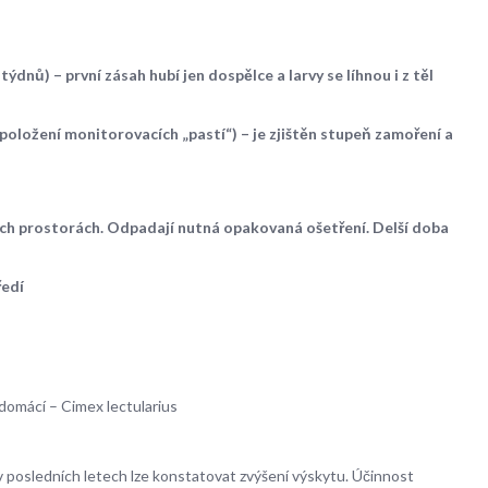
dnů) – první zásah hubí jen dospělce a larvy se líhnou i z těl
(položení monitorovacích „pastí“) – je zjištěn stupeň zamoření a
vých prostorách. Odpadají nutná opakovaná ošetření. Delší doba
ředí
domácí – Cimex lectularius
v posledních letech lze konstatovat zvýšení výskytu. Účinnost