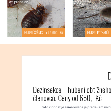
HUBENÍ ŠTĚNIC – od 3.600.- Kč
HUBENÍ POTKANŮ – 
D
Dezinsekce – hubení obtížného
členovců. Ceny od 650,- Kč
– tato činnost je zaměřována je především na hmyz ži