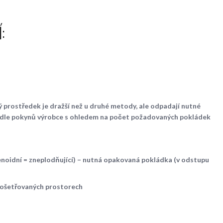
:
ý prostředek je dražší než u druhé metody, ale odpadají nutné
odle pokynů výrobce s ohledem na počet požadovaných pokládek
noidní = zneplodňující) – nutná opakovaná pokládka (v odstupu
 ošetřovaných prostorech