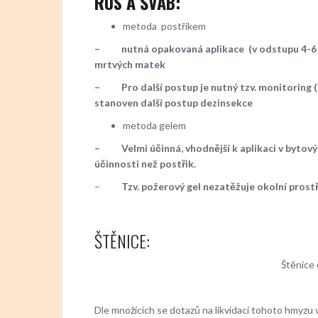
RUS A ŠVÁB:
metoda postřikem
–
nutná opakovaná aplikace (v odstupu 4-6 tý
mrtvých matek
–
Pro další postup je nutný tzv. monitoring 
stanoven další postup dezinsekce
metoda gelem
–
Velmi účinná, vhodnější k aplikaci v byto
účinnosti než postřik.
–
Tzv. požerový gel nezatěžuje okolní prost
ŠTĚNICE:
Štěnice 
Dle množících se dotazů na likvidaci tohoto hmyzu 