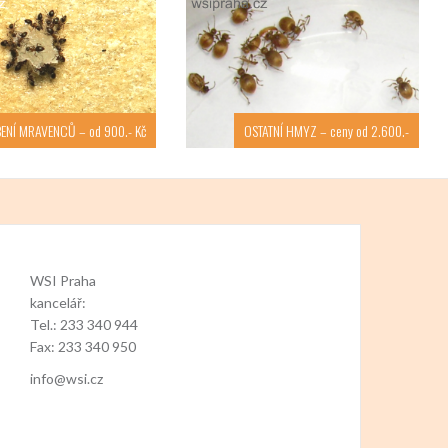
ENÍ MRAVENCŮ – od 900.- Kč
OSTATNÍ HMYZ – ceny od 2.600.-
WSI Praha
kancelář:
Tel.: 233 340 944
Fax: 233 340 950
info@wsi.cz