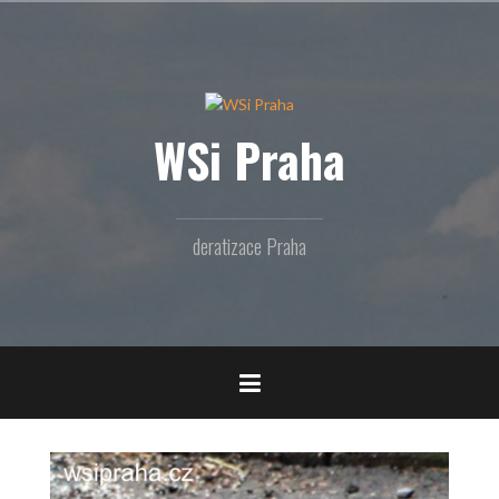
Přejít
k
obsahu
webu
WSi Praha
deratizace Praha