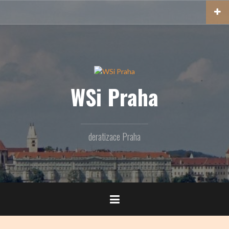
Přejít
k
obsahu
webu
WSi Praha
deratizace Praha